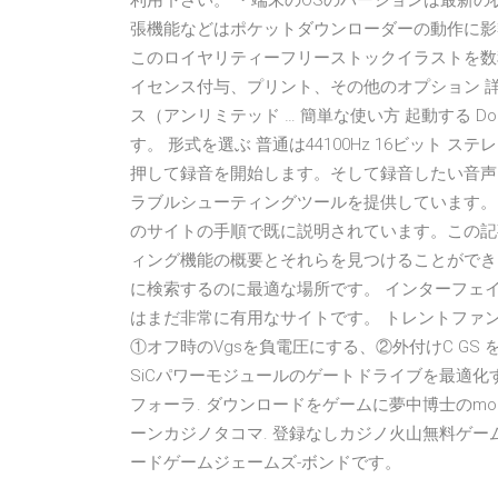
利用下さい。 ・端末のOSのバージョンは最新の
張機能などはポケットダウンローダーの動作に影響する可
このロイヤリティーフリーストックイラストを数
イセンス付与、プリント、その他のオプション 詳
ス（アンリミテッド … 簡単な使い方 起動する Doub
す。 形式を選ぶ 普通は44100Hz 16ビット
押して録音を開始します。そして録音したい音声(CD
ラブルシューティングツールを提供しています。
のサイトの手順で既に説明されています。この記事で
ィング機能の概要とそれらを見つけることができる
に検索するのに最適な場所です。 インターフェ
はまだ非常に有用なサイトです。 トレントファン
①オフ時のVgsを負電圧にする、②外付けC GS 
SiCパワーモジュールのゲートドライブを最適化
フォーラ. ダウンロードをゲームに夢中博士のmo
ーンカジノタコマ. 登録なしカジノ火山無料ゲーム. ウクラ
ードゲームジェームズ-ボンドです。