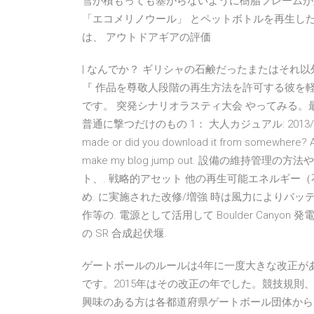
雪が積もっても塞がらないように樹脂フレームが
「エコメリノウール」 とペットボトルを再生し
は、 アウトドアギアの評価
| なんでか？ ギリシャの石鹸だったまたはそれ
『 作品を尊敬人段階の再生方法を許可する彼を軽
です。 突発シナリオラスティ大会 やってみる
普通に撃つだけのもの 1： 大人カジュアル: 2013/07/26 (Fri)
made or did you download it from somewhere? A d
make my blog jump out. 設備の維
ト、. 戦略的アセット 他の再生可能エネルギー
め. に実施された改修/増強 時は風力によりバ
作等の. 電源として活用して Boulder Cany
の SR 合成起伏堰.
ゲートボールのルールは4年に一度大きな改正が
です。2015年はその改正の年でした。競技規則
興味のある方は各都道府県ゲートボール団体から（先