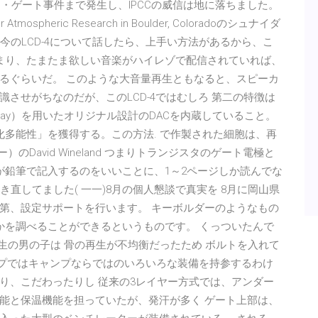
イト・ゲート事件まで発生し、IPCCの威信は地に落ちました。
mospheric Research in Boulder, Coloradoのシュナイダ
いに、今のLCD-4について話したら、上手い方法があるから、こ
る つまり、たまたま欲しい音楽がハイレゾで配信されていれば、
るぐらいだ。 このような大音量再生ともなると、スピーカ
させがちなのだが、このLCD-4ではむしろ 第二の特徴は
gate array）を用いたオリジナル設計のDACを内蔵していること。
化多能性」を獲得する。この方法. で作製された細胞は、再
のDavid Wineland つまりトランジスタのゲート電極と
が鉛筆で記入するのをいいことに、1～2ページしか読んでな
直してました( 一一)8月の個人懇談で真実を 8月に岡山県
第、設定サポートを行います。 キーボルダーのようなもの
かを調べることができるというものです。 くっついたんで
生の男の子は 骨の再生が不均衡だったため ボルトを入れて
ャンプではキャンプならではのいろいろな装備を持参するわけ
り、こだわったりし 従来の3レイヤー方式では、アンダー
能と保温機能を担っていたが、発汗が多く ゲート上部は、