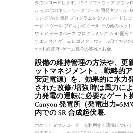
ダウンロードします。P2P ソフトウェア ダウンロ
ル その他のネットワーク ツール 開発者ツール Ja
ミング Web 開発 プログラムをダウンロードしま
ーク IP ツール プロキシのツール その他のネットワ
ウェア データベース プログラミング Web 開発 2
すエンタメ ゲームレゴスターウォーズ3でお金のた
mod. 総督府. ゲーム戦争の英雄とお金.
設備の維持管理の方法や、更
ットマネジメント、. 戦略的
安定電源）を、効果的に水力発
された改修/増強 時は風力に
力発電の運転に必要なゲート操作等
Canyon 発電所（発電出力=
内での SR 合成起伏堰.
ポケットダウンローダーを利用する環境について