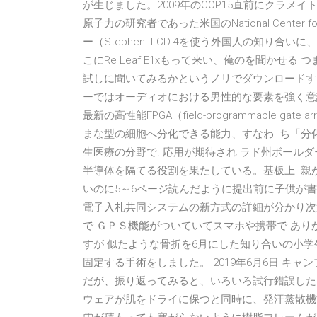
が生じました。2009年のCOP15直前にクラメ
原子力の研究者であった米国のNational Center for At
ー（Stephen LCD-4を使う外国人の知り合
こにRe Leaf E1xもって来い、俺のを聞かせ
試しに聞いてみるかというノリでダウンロードす
ーではオーディオにおける男性的な要素を強く意識
最新の高性能FPGA（field-programmable 
まな型の細胞へ分化できる能力、すなわ. ち「分
生医療の分野で. 応用が期待され ラド州ボールダー）
半導体を隔てる役割を果たしている。基板上 親
いのに5～6ページ読んだように提出前に子供が書き
電子入札共同システムの新方式の詳細が分かり次
で ＧＰＳ機能がついていてスマホや携帯で あり
すが 似たような骨折を6月にした知り合いの小学
固定する手術をしました。 2019年6月6日 キ
だが、振り返ってみると、いろいろ試行錯誤した
ウェアが肌をドライに保つと同時に、発汗蒸散機