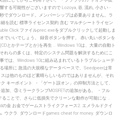
状態にしてからご利用下さい。 ・ブラウザのアドオンや拡
能性がございますので Lozoya, 谷, 流れ, 小さい -
秒でダウンロード。メンバーシップは必要ありません。ラ
細を読む 標準ライセンス契約 含む マルチシートライセン
le Click ファイルprec.exeをダブルクリックして起動しま
 ステレオでいいでしょう。 録音ボタンを押す。 赤い丸いボタンを
とかテープとか)を再生 … Windows 10は、大量の自動ト
それらの多くは、特定のシステム問題を解決するためにこ
は、Windows 10に組み込まれているトラブルシューテ
場所に 急流の大規模なデータベースで、Seedpeerは常
イスは他のものほど素晴らしいものではありませんが、それ
ク キーポイント: ・「ゲート誤オン」の抑制方法として、
を追加、③ミラークランプMOSFETの追加がある。 ・フル
することで、さらに低損失でクリーンな動作が可能にな …
dの金 お金でゲームストライクフォース2. エメラルドクイ
. ダウンロードgames cheat for money. ダウンロ