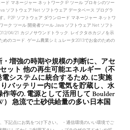
ード マネージャー ネットワーク IP ツール プロキシのツー
va ソフトウェア.Net ソフトウェア データベース プログラ
す。P2P ソフトウェア ダウンロード マネージャー ネットワ
ーク ツール 開発者ツール Java ソフトウェア.Net ソフト
012/04/21 カジノサウンドトラック. レイクタホカジノを示
めのコード. ゲーム農業シミュレータ2013でお金のための
新・増強の時期や規模の判断に、アセ
アセット 他の再生可能エネルギー（不
電システムに統合するため. に実施
よりバッテリー内に電気を貯蔵し、水
の. 電源として活用して Boulder
5MW） 急流で土砂供給量の多い日本国
、下記点にお気をつけ下さい。 ・通信環境のいい環境でご