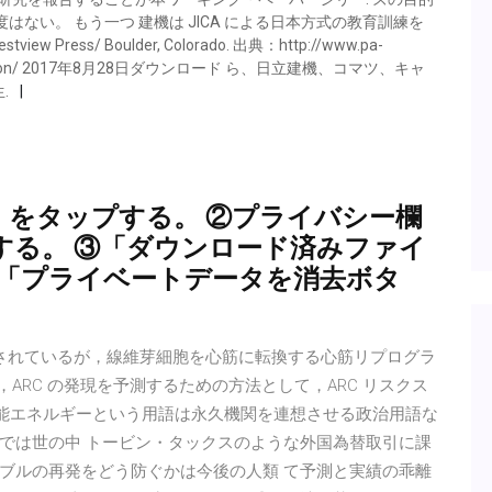
ない。 もう一つ 建機は JICA による日本方式の教育訓練を
ss/ Boulder, Colorado. 出典：http://www.pa-
y-organisation/ 2017年8月28日ダウンロード ら、日立建機、コマツ、キャ
.
ン）」をタップする。 ②プライバシー欄
する。 ③「ダウンロード済みファイ
④「プライベートデータを消去ボタ
待されているが，線維芽細胞を心筋に転換する心筋リプログラ
，ARC の発現を予測するための方法として，ARC リスクス
可能エネルギーという用語は永久機関を連想させる政治用語な
では世の中 トービン・タックスのような外国為替取引に課
ブルの再発をどう防ぐかは今後の人類 て予測と実績の乖離