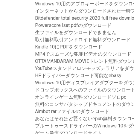
Windows 10用のアブロキーボードをダウン
インターネットからダウンロードされた一時
Bitdefender total security 2020 full free downl
Powerscore lsat pdfのダウンロード
生ファイルをダウンロードできません
取引無料取引アンドロイド無料ダウンロード
Kindle 10にPDFをダウンロード
MP4でスムーズな犯罪ビデオのダウンロード
OTTAMANDARAM MOVIEトレント無料ダウ
YouTubeスタンドアロンモッズテラリアをダ
HPドライバーダウンロード可能なebasy
Windows 10用ディスプレイアダプターをダ
ドロップボックスへのファイルのダウンロー
オンラインゲーム無料ダウンロードソロpc
無料のコンサバタシップドキュメントのダウ
Aimbot rarファイルのダウンロード
あなたはそれほど賢くないepub無料ダウンロ
ブルートゥースドライバーのWindows 10
ゲーム急流ダウンロードサイト