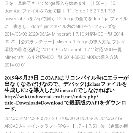
ラを一旦終了させてforge導入を始めます （1:50～） 10.
dqm4.jarファイルを7zipで開く 11. forge-1.5.2-7.8.1.738-
universal.zipを7zipで開く 12. forgeの全てをdqm4.jarファイル
に上書きし、dqm4.jarファイル内のMETA-INFフォルダを
2014/03/03 2020/06/24 Minecraft 1.7.10 対応MOD一覧 2014-
09-20 【公式ランチャー】Minecraft Forgeの導入方法 プレイ
環境の最適化設定 2014-09-15 Minecraft 1.7.2 対応MOD一覧
Minecraft 1.6.4 対応MOD一覧 2014-08-03 MODの導入方法
2014-03-01
2019年9月29日 このAPIはリコンパイル時にエラーが
出なくなるだけなので、デバックはclassファイルを
生成しIC2を導入したMinecraftでしなければい
http://wiki.industrial-craft.net/index.php?
title=Download#Download で最新版のAPIをダウンロ
ード.
2020/05/23 2020/05/31 2017/06/30 2020/03/29 2020/06/18
ARCADIA－マインクラフトRPG－【1.7～1.7.5】 位 【進撃の巨