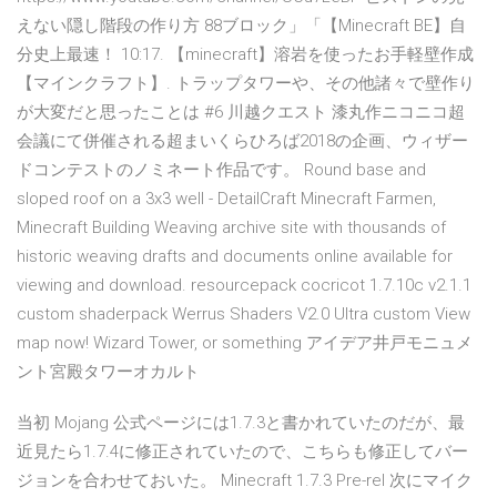
えない隠し階段の作り方 88ブロック」「【Minecraft BE】自
分史上最速！ 10:17. 【minecraft】溶岩を使ったお手軽壁作成
【マインクラフト】. トラップタワーや、その他諸々で壁作り
が大変だと思ったことは #6 川越クエスト 漆丸作ニコニコ超
会議にて併催される超まいくらひろば2018の企画、ウィザー
ドコンテストのノミネート作品です。 Round base and
sloped roof on a 3x3 well - DetailCraft Minecraft Farmen,
Minecraft Building Weaving archive site with thousands of
historic weaving drafts and documents online available for
viewing and download. resourcepack cocricot 1.7.10c v2.1.1
custom shaderpack Werrus Shaders V2.0 Ultra custom View
map now! Wizard Tower, or something アイデア井戸モニュメ
ント宮殿タワーオカルト
当初 Mojang 公式ページには1.7.3と書かれていたのだが、最
近見たら1.7.4に修正されていたので、こちらも修正してバー
ジョンを合わせておいた。 Minecraft 1.7.3 Pre-rel 次にマイク