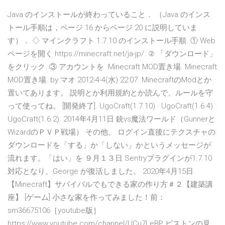
Java のインストールが終わっていること． （Java のインス
トール手順は，ページ 16 からページ 20 に説明していま
す）． ◇ マインクラフト 1.7.10 のインストール手順. ① Web
ページを開く https://minecraft.net/ja-jp/. ② 「ダウンロード」
をクリック. ③ アカウントを Minecraft MOD置き場. Minecraft
MOD置き場. by マオ 2012-4-4(水) 22:07. MinecraftのModとか
置いてあります。 説明とか利用規約とか読んで、ルールを守
って使ってね。 [開発終了]. UgoCraft(1.7.10) · UgoCraft(1.6.4) ·
UgoCraft(1.6.2). 2014年4月11日 銃vs魔法ワールド（Gunnerと
WizardのＰＶＰ戦場） その他、 ログイン直後にテクスチャの
ダウンロードを「する」か「しない」かというメッセージが
流れます。「はい」を ９月１３日 Sentryプラグインが1.7.10
対応となり、George が復活しました。 2020年4月15日
【Minecraft】サバイバルでもできる家の作り方＃２【建築講
座】 [ゲーム] 小さな家を作ってみました！前：
sm36675106［youtube版］
https://www.youtube.com/channel/UCu7LeBP ピストンの見