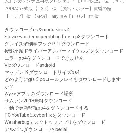
人】シガンシナ区再現プロジェクト【1.6.2以上】 位 【RPG】
ZODIAC正式版【1.8.x】 位 【脱出・ホラー】黄昏の館
【1.10.2】 位 【RPG】FairyTale【1.10.2】 位 位
ダウンロードcc＆mods sims 4
Stevie wonder superstition free mp3ダウンロード
グレイズ解剖学ブックPDFダウンロード
後部座席ドライバーアンバーマイケルズをダウンロード
エラーps4をダウンロードできません
Vlcダウンロードandroid
マッデン19ダウンロードサイズps4
どのようにgta 5 pcロールプレイをダウンロードします
か？
Wyzeアプリのダウンロード場所
サムソン2018無料ダウンロード
手動で更新監視ps4をダウンロードする
PC YouTubeにcyberflixをダウンロード
Weatherbugデスクトップアプリをダウンロード
アルバムダウンロードviperial