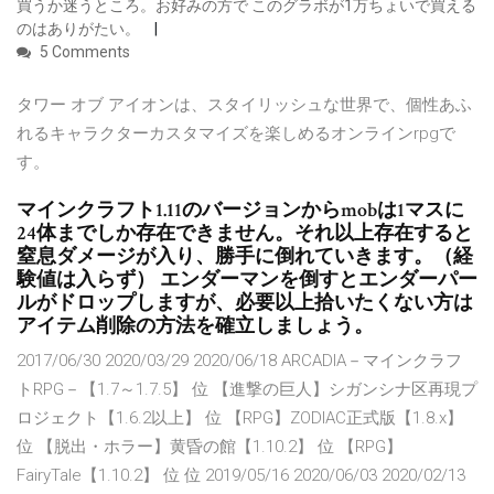
買うか迷うところ。お好みの方で このグラボが1万ちょいで買える
のはありがたい。
5 Comments
タワー オブ アイオンは、スタイリッシュな世界で、個性あふ
れるキャラクターカスタマイズを楽しめるオンラインrpgで
す。
マインクラフト1.11のバージョンからmobは1マスに
24体までしか存在できません。それ以上存在すると
窒息ダメージが入り、勝手に倒れていきます。（経
験値は入らず） エンダーマンを倒すとエンダーパー
ルがドロップしますが、必要以上拾いたくない方は
アイテム削除の方法を確立しましょう。
2017/06/30 2020/03/29 2020/06/18 ARCADIA－マインクラフ
トRPG－【1.7～1.7.5】 位 【進撃の巨人】シガンシナ区再現プ
ロジェクト【1.6.2以上】 位 【RPG】ZODIAC正式版【1.8.x】
位 【脱出・ホラー】黄昏の館【1.10.2】 位 【RPG】
FairyTale【1.10.2】 位 位 2019/05/16 2020/06/03 2020/02/13